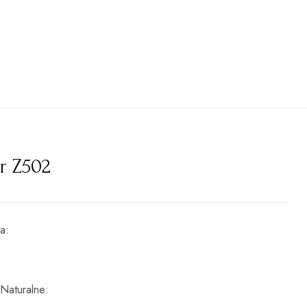
r Z502
ta
 Naturalne