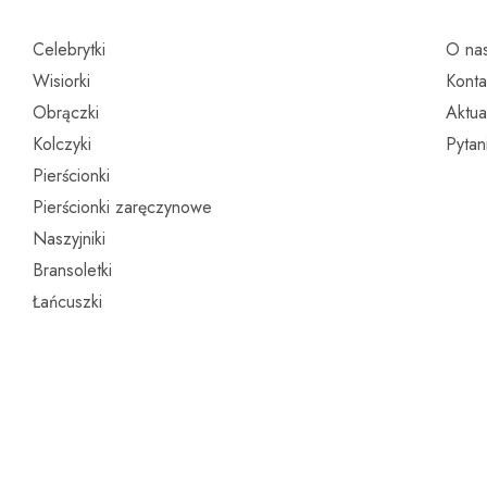
Celebrytki
O na
Wisiorki
Konta
Obrączki
Aktua
Kolczyki
Pytan
Pierścionki
Pierścionki zaręczynowe
Naszyjniki
Bransoletki
Łańcuszki