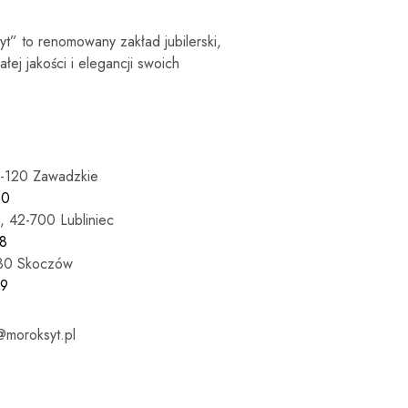
syt” to renomowany zakład jubilerski,
łej jakości i elegancji swoich
7-120 Zawadzkie
60
, 42-700 Lubliniec
8
430 Skoczów
69
moroksyt.pl