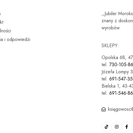
s
,,Jubiler Morok
znany z doskona
kt
wyrobów.
lności
ia i odpowiedzi
SKLEPY:
Opolska 68, 4
tel.
730-105-8
Józefa Lompy 3
tel.
691-547-35
Bielska 1, 43-
tel.
691-546-8
księgowosc@