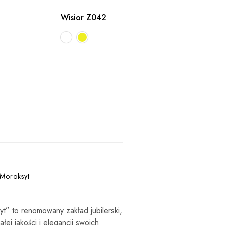
Wisior Z042
 Moroksyt
syt” to renomowany zakład jubilerski,
łej jakości i elegancji swoich