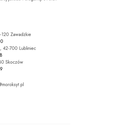
7-120 Zawadzkie
60
, 42-700 Lubliniec
8
430 Skoczów
69
moroksyt.pl