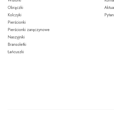
Wisiorki
Konta
Obrączki
Aktua
Kolczyki
Pytan
Pierścionki
Pierścionki zaręczynowe
Naszyjniki
Bransoletki
Łańcuszki