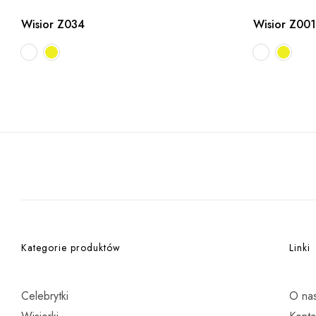
Wisior Z034
Wisior Z001
Kategorie produktów
Linki
Celebrytki
O na