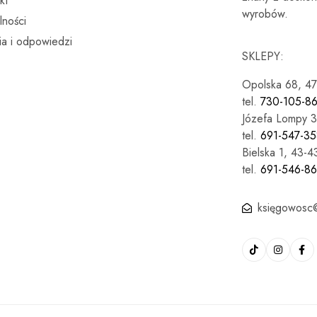
kt
wyrobów.
lności
ia i odpowiedzi
SKLEPY:
Opolska 68, 4
tel.
730-105-8
Józefa Lompy 3
tel.
691-547-35
Bielska 1, 43-
tel.
691-546-8
księgowosc@