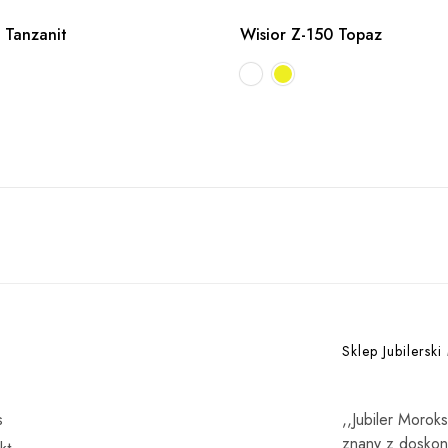
 Tanzanit
Wisior Z-150 Topaz
Sklep Jubilerski
s
,,Jubiler Morok
znany z doskona