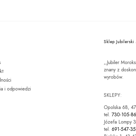
Sklep Jubilerski
s
,,Jubiler Morok
znany z doskona
kt
wyrobów.
lności
ia i odpowiedzi
SKLEPY:
Opolska 68, 4
tel.
730-105-8
Józefa Lompy 3
tel.
691-547-35