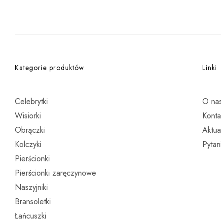
Kategorie produktów
Linki
Celebrytki
O na
Wisiorki
Konta
Obrączki
Aktua
Kolczyki
Pytan
Pierścionki
Pierścionki zaręczynowe
Naszyjniki
Bransoletki
Łańcuszki