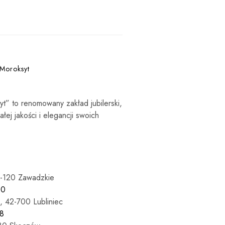
 Moroksyt
syt” to renomowany zakład jubilerski,
łej jakości i elegancji swoich
7-120 Zawadzkie
60
, 42-700 Lubliniec
8