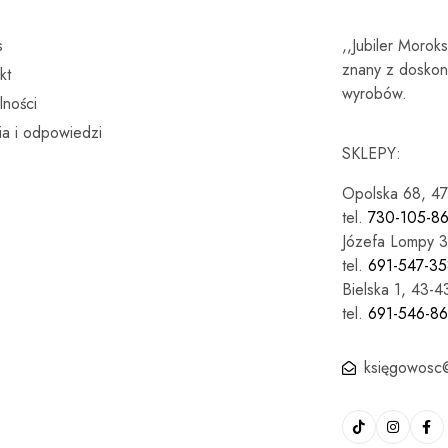
s
,,Jubiler Morok
znany z doskona
kt
wyrobów.
lności
ia i odpowiedzi
SKLEPY:
Opolska 68, 4
tel.
730-105-8
Józefa Lompy 3
tel.
691-547-35
Bielska 1, 43-
tel.
691-546-8
księgowosc@