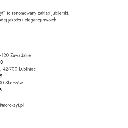
syt” to renomowany zakład jubilerski,
łej jakości i elegancji swoich
7-120 Zawadzkie
60
, 42-700 Lubliniec
8
430 Skoczów
69
moroksyt.pl