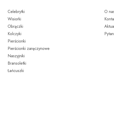
Celebrytki
O na
Wisiorki
Konta
Obrączki
Aktua
Kolczyki
Pytan
Pierścionki
Pierścionki zaręczynowe
Naszyjniki
Bransoletki
Łańcuszki