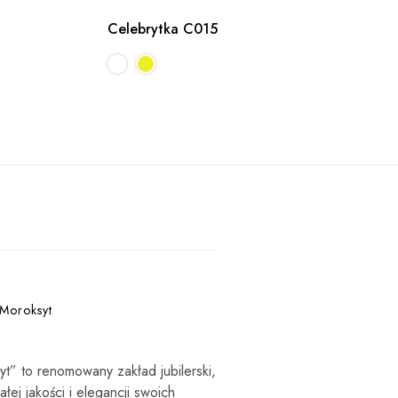
Celebrytka C015
 Moroksyt
syt” to renomowany zakład jubilerski,
łej jakości i elegancji swoich