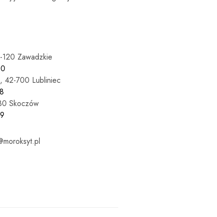
7-120 Zawadzkie
60
, 42-700 Lubliniec
8
430 Skoczów
69
moroksyt.pl