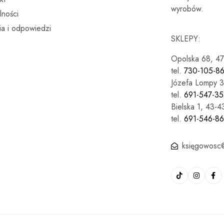
wyrobów.
lności
ia i odpowiedzi
SKLEPY:
Opolska 68, 4
tel.
730-105-8
Józefa Lompy 3
tel.
691-547-35
Bielska 1, 43-
tel.
691-546-8
księgowosc@