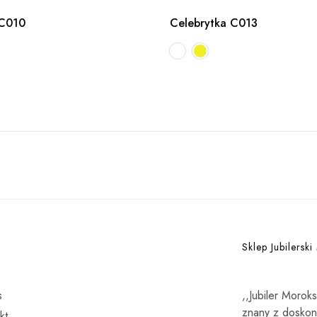
 C010
Celebrytka C013
Sklep Jubilerski
s
,,Jubiler Morok
znany z doskona
kt