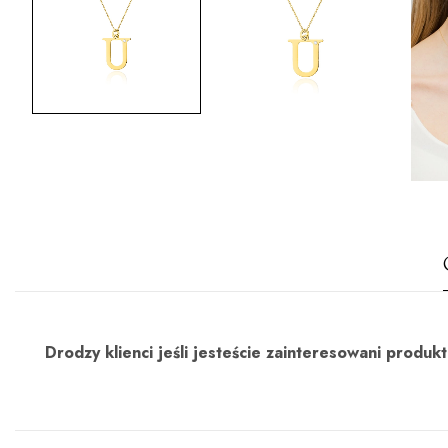
Drodzy klienci jeśli jesteście zainteresowani prod