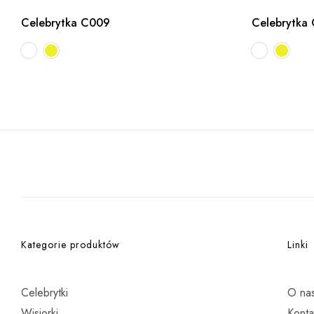
Celebrytka C009
Celebrytka
Kategorie produktów
Linki
Celebrytki
O na
Wisiorki
Konta