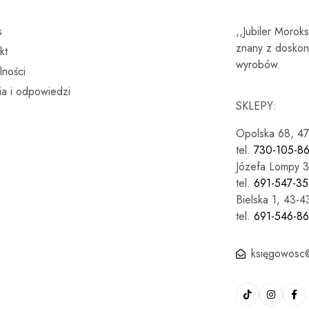
s
,,Jubiler Morok
znany z doskona
kt
wyrobów.
lności
ia i odpowiedzi
SKLEPY:
Opolska 68, 4
tel.
730-105-8
Józefa Lompy 3
tel.
691-547-35
Bielska 1, 43-
tel.
691-546-8
księgowosc@