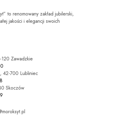
syt” to renomowany zakład jubilerski,
łej jakości i elegancji swoich
7-120 Zawadzkie
60
, 42-700 Lubliniec
8
430 Skoczów
69
moroksyt.pl