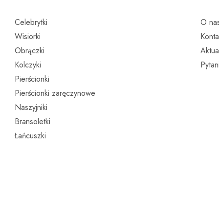
Celebrytki
O na
Wisiorki
Konta
Obrączki
Aktua
Kolczyki
Pytan
Pierścionki
Pierścionki zaręczynowe
Naszyjniki
Bransoletki
Łańcuszki