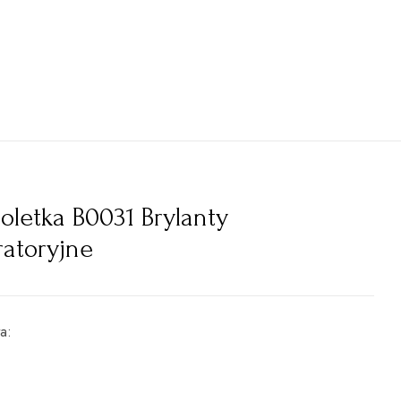
oletka B0031 Brylanty
ratoryjne
ta